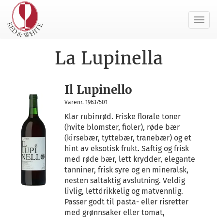
Toggl
navig
La Lupinella
Il Lupinello
Varenr. 19637501
Klar rubinrød. Friske florale toner
(hvite blomster, fioler), røde bær
(kirsebær, tyttebær, tranebær) og et
hint av eksotisk frukt. Saftig og frisk
med røde bær, lett krydder, elegante
tanniner, frisk syre og en mineralsk,
nesten saltaktig avslutning. Veldig
livlig, lettdrikkelig og matvennlig.
Passer godt til pasta- eller risretter
med grønnsaker eller tomat,