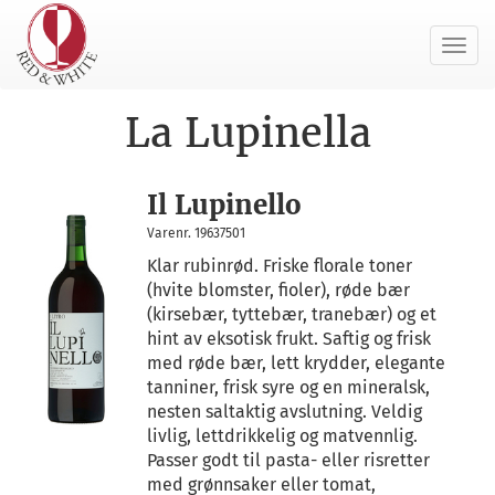
Toggl
navig
La Lupinella
Il Lupinello
Varenr. 19637501
Klar rubinrød. Friske florale toner
(hvite blomster, fioler), røde bær
(kirsebær, tyttebær, tranebær) og et
hint av eksotisk frukt. Saftig og frisk
med røde bær, lett krydder, elegante
tanniner, frisk syre og en mineralsk,
nesten saltaktig avslutning. Veldig
livlig, lettdrikkelig og matvennlig.
Passer godt til pasta- eller risretter
med grønnsaker eller tomat,