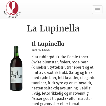
Toggl
navig
La Lupinella
Il Lupinello
Varenr. 19637501
Klar rubinrød. Friske florale toner
(hvite blomster, fioler), røde bær
(kirsebær, tyttebær, tranebær) og et
hint av eksotisk frukt. Saftig og frisk
med røde bær, lett krydder, elegante
tanniner, frisk syre og en mineralsk,
nesten saltaktig avslutning. Veldig
livlig, lettdrikkelig og matvennlig.
Passer godt til pasta- eller risretter
med grønnsaker eller tomat,