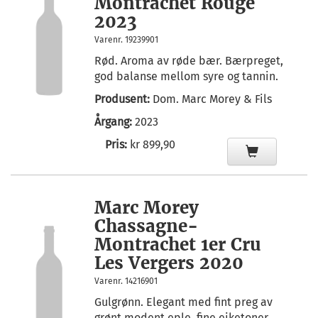
Montrachet Rouge
2023
Varenr. 19239901
Rød. Aroma av røde bær. Bærpreget,
god balanse mellom syre og tannin.
Produsent:
Dom. Marc Morey & Fils
Årgang:
2023
Pris:
kr 899,90
Marc Morey
Chassagne-
Montrachet 1er Cru
Les Vergers 2020
Varenr. 14216901
Gulgrønn. Elegant med fint preg av
grønt modent eple, fine eiketoner.