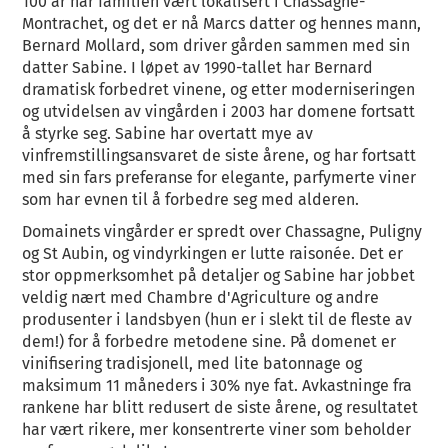
100 år har familien vært lokalisert i Chassagne-
Montrachet, og det er nå Marcs datter og hennes mann,
Bernard Mollard, som driver gården sammen med sin
datter Sabine. I løpet av 1990-tallet har Bernard
dramatisk forbedret vinene, og etter moderniseringen
og utvidelsen av vingården i 2003 har domene fortsatt
å styrke seg. Sabine har overtatt mye av
vinfremstillingsansvaret de siste årene, og har fortsatt
med sin fars preferanse for elegante, parfymerte viner
som har evnen til å forbedre seg med alderen.
Domainets vingårder er spredt over Chassagne, Puligny
og St Aubin, og vindyrkingen er lutte raisonée. Det er
stor oppmerksomhet på detaljer og Sabine har jobbet
veldig nært med Chambre d'Agriculture og andre
produsenter i landsbyen (hun er i slekt til de fleste av
dem!) for å forbedre metodene sine. På domenet er
vinifisering tradisjonell, med lite batonnage og
maksimum 11 måneders i 30% nye fat. Avkastninge fra
rankene har blitt redusert de siste årene, og resultatet
har vært rikere, mer konsentrerte viner som beholder