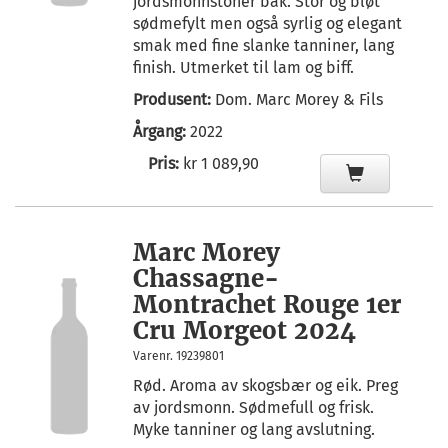
jordsmonnstoner bak. Stor og bløt
sødmefylt men også syrlig og elegant
smak med fine slanke tanniner, lang
finish. Utmerket til lam og biff.
Produsent:
Dom. Marc Morey & Fils
Årgang:
2022
Pris:
kr 1 089,90
Marc Morey
Chassagne-
Montrachet Rouge 1er
Cru Morgeot 2024
Varenr. 19239801
Rød. Aroma av skogsbær og eik. Preg
av jordsmonn. Sødmefull og frisk.
Myke tanniner og lang avslutning.