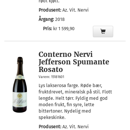
rødt kjøtt.
Produsent:
Az. Vit. Nervi
Årgang:
2018
Pris:
kr 1 599,90
Conterno Nervi
Jefferson Spumante
Rosato
Varenr. 15181601
Lys lakserosa farge. Røde bær,
fruktdrevet, mineralsk på stil. Flott
lengde. Helt tørr. Fyldig med god
moden frukt, fin syre, lette
bittertoner. Nydelig med
spekeskinke.
Produsent:
Az. Vit. Nervi