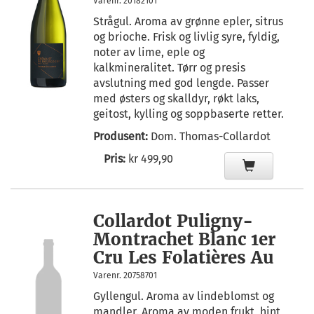
Varenr. 20182101
Strågul. Aroma av grønne epler, sitrus
og brioche. Frisk og livlig syre, fyldig,
noter av lime, eple og
kalkmineralitet. Tørr og presis
avslutning med god lengde. Passer
med østers og skalldyr, røkt laks,
geitost, kylling og soppbaserte retter.
Produsent:
Dom. Thomas-Collardot
Pris:
kr 499,90
Collardot Puligny-
Montrachet Blanc 1er
Cru Les Folatières Au
Varenr. 20758701
Gyllengul. Aroma av lindeblomst og
mandler. Aroma av moden frukt, hint