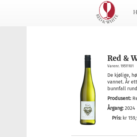
H
Red & W
Varenr. 19511101
De kjølige, h
vannet. År e
bunnfall rund
Produsent:
R
Årgang:
2024
Pris:
kr 159