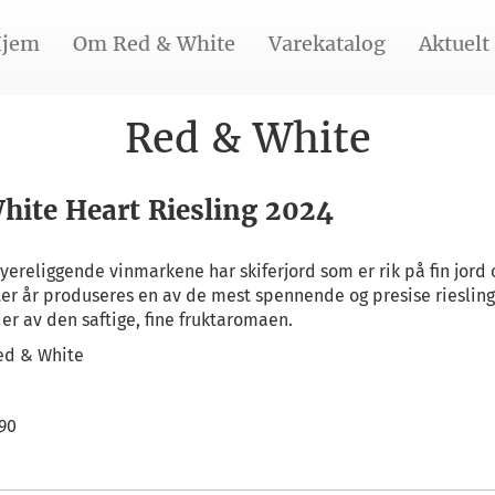
jem
Om Red & White
Varekatalog
Aktuelt
Red & White
hite Heart Riesling 2024
øyereliggende vinmarkene har skiferjord som er rik på fin jord
tter år produseres en av de mest spennende og presise rieslin
er av den saftige, fine fruktaromaen.
ed & White
,90