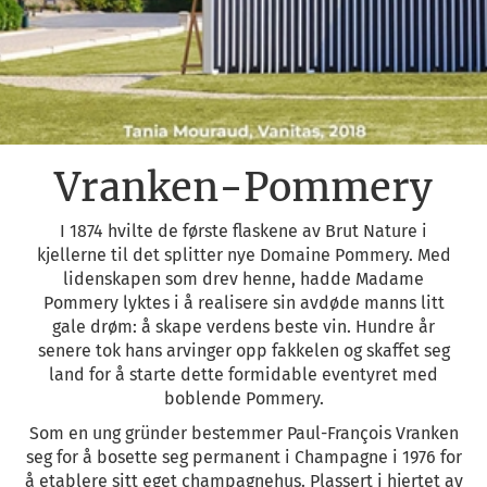
Vranken-Pommery
I 1874 hvilte de første flaskene av Brut Nature i
kjellerne til det splitter nye Domaine Pommery. Med
lidenskapen som drev henne, hadde Madame
Pommery lyktes i å realisere sin avdøde manns litt
gale drøm: å skape verdens beste vin. Hundre år
senere tok hans arvinger opp fakkelen og skaffet seg
land for å starte dette formidable eventyret med
boblende Pommery.
Som en ung gründer bestemmer Paul-François Vranken
seg for å bosette seg permanent i Champagne i 1976 for
å etablere sitt eget champagnehus. Plassert i hjertet av