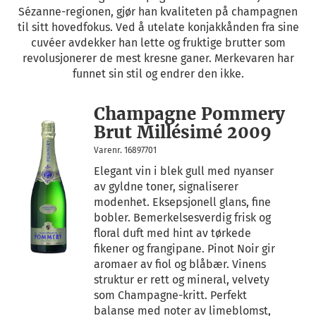
Sézanne-regionen, gjør han kvaliteten på champagnen
til sitt hovedfokus. Ved å utelate konjakkånden fra sine
cuvéer avdekker han lette og fruktige brutter som
revolusjonerer de mest kresne ganer. Merkevaren har
funnet sin stil og endrer den ikke.
Champagne Pommery
Brut Millésimé 2009
Varenr. 16897701
Elegant vin i blek gull med nyanser
av gyldne toner, signaliserer
modenhet. Eksepsjonell glans, fine
bobler. Bemerkelsesverdig frisk og
floral duft med hint av tørkede
fikener og frangipane. Pinot Noir gir
aromaer av fiol og blåbær. Vinens
struktur er rett og mineral, velvety
som Champagne-kritt. Perfekt
balanse med noter av limeblomst,