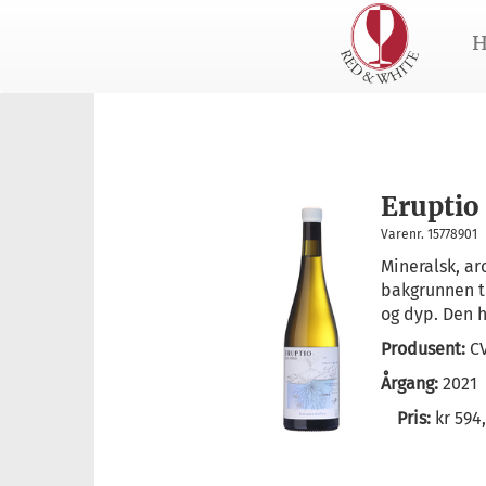
H
Eruptio
Varenr. 15778901
Mineralsk, ar
bakgrunnen ti
og dyp. Den ha
Produsent:
C
Årgang:
2021
Pris:
kr 594