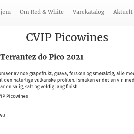
jem
Om Red & White
Varekatalog
Aktuelt
CVIP Picowines
 Terrantez do Pico 2021
omaer av noe grapefrukt, guava, fersken og smøraktig, alle m
l den naturlige vulkanske profilen.I smaken er det en vin me
r en salig, salt og veldig lang finish.
VIP Picowines
,90