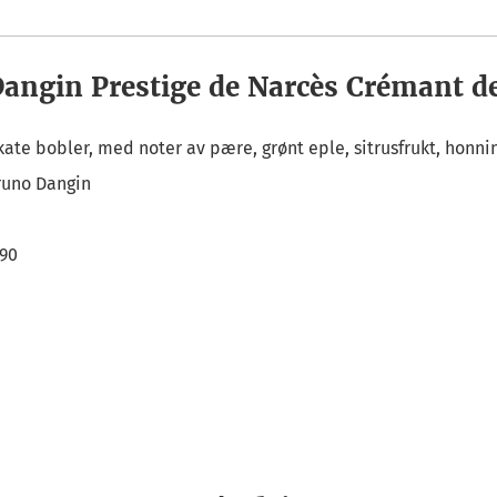
angin Prestige de Narcès Crémant 
ikate bobler, med noter av pære, grønt eple, sitrusfrukt, honnin
runo Dangin
,90