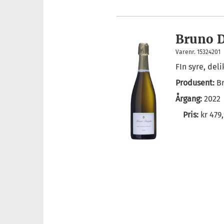
Bruno D
Varenr. 15324201
FIn syre, del
Produsent:
B
Årgang:
2022
Pris:
kr 479