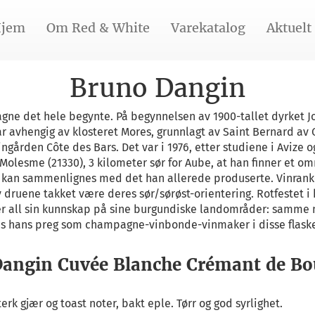
jem
Om Red & White
Varekatalog
Aktuelt
Bruno Dangin
pagne det hele begynte. På begynnelsen av 1900-tallet dyrket J
r avhengig av klosteret Mores, grunnlagt av Saint Bernard av C
ngården Côte des Bars. Det var i 1976, etter studiene i Avize 
 Molesme (21330), 3 kilometer sør for Aube, at han finner et o
m kan sammenlignes med det han allerede produserte. Vinran
 druene takket være deres sør/sørøst-orientering. Rotfestet i 
r all sin kunnskap på sine burgundiske landområder: samme 
vis hans preg som champagne-vinbonde-vinmaker i disse flask
angin Cuvée Blanche Crémant de B
terk gjær og toast noter, bakt eple. Tørr og god syrlighet.