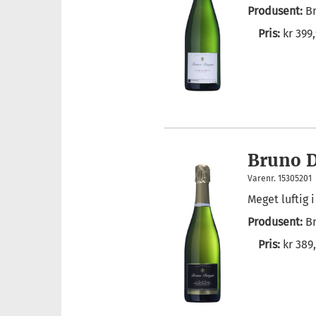
Produsent:
B
Pris:
kr 399
Bruno D
Varenr. 15305201
Meget luftig 
Produsent:
B
Pris:
kr 389