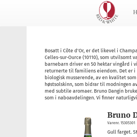
H
Bosatt i Côte d'Or, er det likevel i Cham
Celles-sur-Ource (10110), som utvilsomt va
barnebarn driver en 50 hektar vingård i vi
returnerte til familiens eiendom. Det er i
biologisk musserende, av en kvalitet so
høstsolskinn, som bidrar til modningen av
med subtile aromaer. Bruno Dangin bruke
som i naboavdelingen. Vi finner naturlig
Bruno D
Varenr. 15305301
Gull farget. S