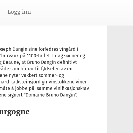
Logg inn
oseph Dangin sine forfedres vingård i
lairvaux på 1100-tallet. I dag sønner og
og Beaune, at Bruno Dangin definitivt
mråde som bidrar til fødselen av en
kene nyter vakkert sommer- og
hard kalksteinsjord gir vinstokkene viner
måte å jobbe på, samme vinifikasjonskrav
ene signert "Domaine Bruno Dangin".
ourgogne