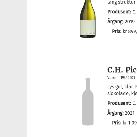
lang struktur 
Produsent:
C
Årgang:
2019
Pris:
kr 899
C.H. Pi
Varenr. 19346401
Lys gul, klar.
sjokolade, kje
Produsent:
C
Årgang:
2021
Pris:
kr 1 09