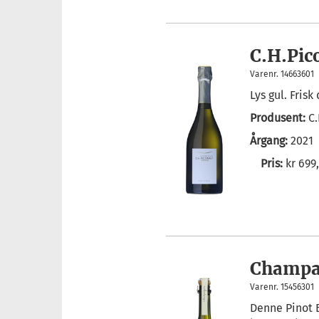
C.H.Pic
Varenr. 14663601
Lys gul. Frisk
Produsent:
C
Årgang:
2021
Pris:
kr 699
Champag
Varenr. 15456301
Denne Pinot B