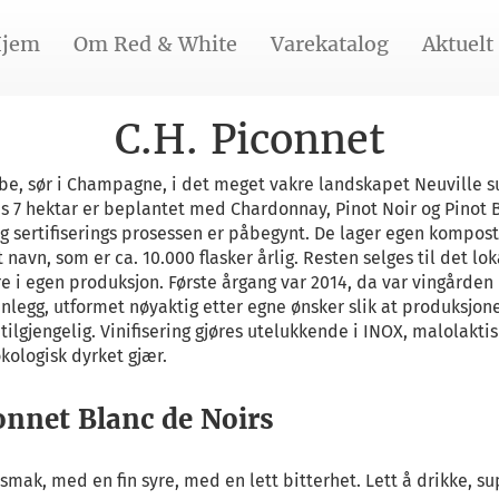
jem
Om Red & White
Varekatalog
Aktuelt
C.H. Piconnet
be, sør i Champagne, i det meget vakre landskapet Neuville s
s 7 hektar er beplantet med Chardonnay, Pinot Noir og Pinot 
 sertifiserings prosessen er påbegynt. De lager egen kompost 
et navn, som er ca. 10.000 flasker årlig. Resten selges til det 
 i egen produksjon. Første årgang var 2014, da var vingården 
nlegg, utformet nøyaktig etter egne ønsker slik at produksjon
gjengelig. Vinifisering gjøres utelukkende i INOX, malolaktisk
økologisk dyrket gjær.
onnet Blanc de Noirs
g smak, med en fin syre, med en lett bitterhet. Lett å drikke, 