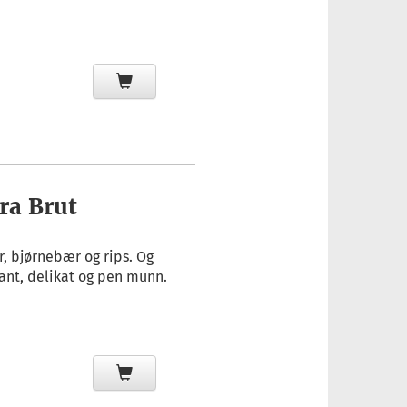
ra Brut
, bjørnebær og rips. Og
gant, delikat og pen munn.