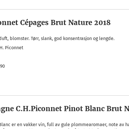
onnet Cépages Brut Nature 2018
 duft, blomster. Tørr, slank, god konsentrasjon og lengde.
.H. Piconnet
,90
ne C.H.Piconnet Pinot Blanc Brut N
lanc er en vakker vin, full av gule plommearomaer, note av ha