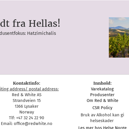
dt fra Hellas!
dusentfokus: Hatzimichalis
Kontaktinfo:
Innhold:
siting address/ postal address:
Varekatalog
Red & White AS
Produsenter
Strandveien 15
Om Red & White
1366 Lysaker
CSR Policy
Norway
Bruk av Alkohol kan gi
Tlf: +47 32 24 22 90
helseskader
Email: office@redwhite.no
Les mer hos Helse Norge