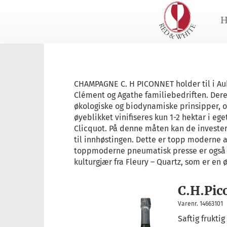
H
CHAMPAGNE C. H PICONNET holder til i Au
Clément og Agathe familiebedriften. Dere
økologiske og biodynamiske prinsipper, og
øyeblikket vinifiseres kun 1-2 hektar i eg
Clicquot. På denne måten kan de investere
til innhøstingen. Dette er topp moderne a
toppmoderne pneumatisk presse er også til
kulturgjær fra Fleury – Quartz, som er en 
C.H.Pic
Varenr. 14663101
Saftig frukti