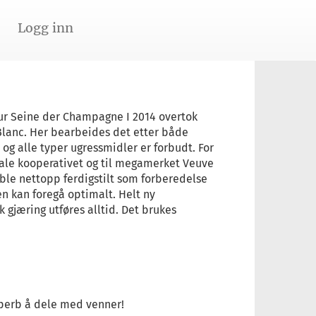
Logg inn
ur Seine der Champagne I 2014 overtok
Blanc. Her bearbeides det etter både
og alle typer ugressmidler er forbudt. For
lokale kooperativet og til megamerket Veuve
ble nettopp ferdigstilt som forberedelse
en kan foregå optimalt. Helt ny
 gjæring utføres alltid. Det brukes
superb å dele med venner!