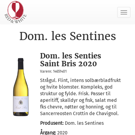
Toggl
navig
Dom. les Sentines
Dom. les Senties
Saint Bris 2020
Varenr. 14651401
Strågul. Flint, intens solbærbladfrukt
og hvite blomster. Kompleks, god
struktur og fylde. Frisk. Passer til
aperitiff, skalldyr og fisk, salat med
fks chevre, nøtter og honning, og til
Sancerreosten Crottin de Chavignol.
Produsent:
Dom. les Sentines
Årgang:
2020