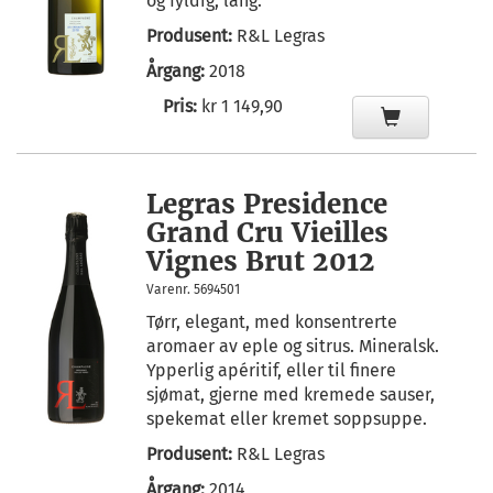
og fyldig, lang.
Produsent:
R&L Legras
Årgang:
2018
Pris:
kr 1 149,90
Legras Presidence
Grand Cru Vieilles
Vignes Brut 2012
Varenr. 5694501
Tørr, elegant, med konsentrerte
aromaer av eple og sitrus. Mineralsk.
Ypperlig apéritif, eller til finere
sjømat, gjerne med kremede sauser,
spekemat eller kremet soppsuppe.
Produsent:
R&L Legras
Årgang:
2014