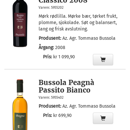
Classico 2008
Varenr. 5955202
Mørk rødlilla. Mørke bær, tørket frukt,
plomme, sjokolade. Søt og balansert,
lang og frisk avslutning.
Produsent:
Az. Agr. Tommaso Bussola
Årgang:
2008
Pris:
kr 1 099,90
Bussola Peagnà
Passito Bianco
Varenr. 5955402
Produsent:
Az. Agr. Tommaso Bussola
Pris:
kr 699,90