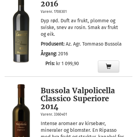
2016
Varenr. 1708301
Dyp rød. Duft av frukt, plomme og
sviske, snev av rosin. Smak av frukt
og eik.
Produsent:
Az. Agr. Tommaso Bussola
Årgang:
2016
Pris:
kr 1 099,90
Bussola Valpolicella
Classico Superiore
2014
Varenr. 3360401
Intense aromaer av kirsebær,
mineraler og blomster. En Ripasso
med bra frukt og struktur, kapabel for