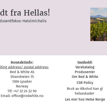
dt fra Hellas!
dusentfokus: Hatzimichalis
Kontaktinfo:
Innhold:
siting address/ postal address:
Varekatalog
Red & White AS
Produsenter
Strandveien 15
Om Red & White
1366 Lysaker
CSR Policy
Norway
Bruk av Alkohol kan gi
Tlf: +47 32 24 22 90
helseskader
Email: office@redwhite.no
Les mer hos Helse Norge