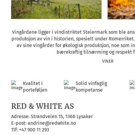
Vingårdene ligger i vindistriktet Steiermark som ble anse
produksjon av vin i historien, spesielt under Romerriket.
av sine vingårder for økologisk produksjon, noe som ind
bærekraftig tilnærming og respekt f
VINER
Kvalitet i
Solid vinfaglig
porteføljen
kompetanse
RED & WHITE AS
Adresse: Strandveien 15, 1366 Lysaker
E-post:
andrine@redwhite.no
Tlf:
+47 900 11 293