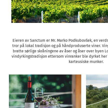
Eieren av Sanctum er Mr. Marko Podkubovšek, en verds
tror på lokal tradisjon og på håndproduserte viner. V
bratte sørlige skråningene av åser og åser over byen L
vindyrkingstradisjon ettersom vinranker ble dyrket her 
karteusiske munker.